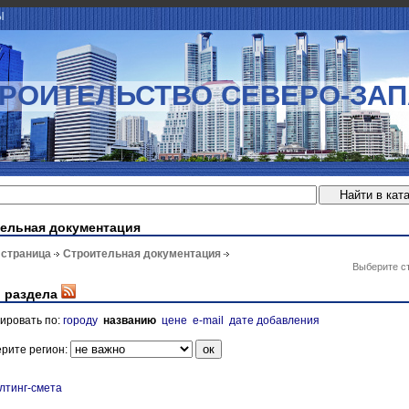
Ы
РОИТЕЛЬСТВО СЕВЕРО-ЗА
ельная документация
 страница
Строительная документация
Выберите с
 раздела
ировать по:
городу
названию
цене
e-mail
дате добавления
рите регион:
лтинг-смета