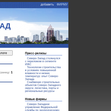
добавить
ФИРМУ
ПАД
Пресс-релизы
Северо-Запад столкнулся
с переломом в сегменте
ИЖС
Технологии строительства
в условиях повышенной
1
траницу:
влажности и низких
температур: опыт Северо-
Запада
Снабжение строительных
объектов Северо-Западного
округа: логистика, порты и
региональные ресурсы
Новые фирмы
Северо-Западное
управление Федеральной
службы по экологическому,