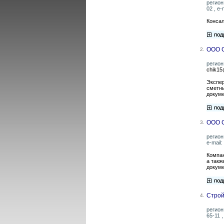
регион
02 , e-
Консал
ООО 
2.
регион
chik15
Экспер
сметны
докуме
ООО 
3.
регион
e-mail:
Компан
а такж
докуме
Строй
4.
регион
65-11 ,