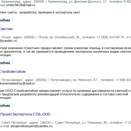
: Калининград , адрес: 236000, г. Калининград, ул. Дмитрия Донского, 17 , телефон: 8-95
mail:
smetchik39@mail.ru
тинг-смета - разработка, проверка и экспертиза смет.
Сметчик
: Псков , адрес: 180000, г. Псков, пр. Октябрьский, 36 , телефон: +7 (906) 414-89-76 , e-m
@yandex.ru
тная компания «Сметчик» предоставляет своим клиентам помощь в составлении всех
х документов, а так же занимается проведением экспертизы различных видов сметно
нтации.
СтройсметаКом
: Петрозаводск , адрес: 185030, г. Петрозаводск, пр. Невского, 67. , телефон: +7-906-424
komsmetastroy@mail.ru
ия ООО СтройсметаКом предоставляет услуги по проверке достоверности сметной с
е предлагаем разработку рекомендаций относительно содержания и состава сметной
нтации.
ПроектЭкспертиза-СПБ, ООО
: Санкт-Петербург , адрес: 196233, г. Санкт-Петербург, ул. Типанова, 38 , телефон: +7 (
 e-mail:
stroiproektexpert@yandex.ru