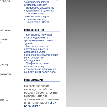
2-586-80-
технологическому и
атомному надзору
Печорское управление
Федеральной службы по
экологическому,
технологическому и
атомному надзору
Техконтроль Псков
Новые статьи
ail:
smet-
Как диагностируются
скрытые дефекты в
 видов
деформационных швах
й
зданий
Как определяется
состояние скрытых
дефектов в узлах
сопряжения металлических
конструкций при
обследовании
Трафик есть, денег
-75-24 ,
меньше: почему
строительные ярмарки не
конвертируют посетителей
тоимости,
Информация
По всем вопросам
касающихся работы
ресурса
Строительство
Северо-Запад
и
добавления в справочник
904) 349-
пишите по адресу
stroy-
portal@list.ru
.