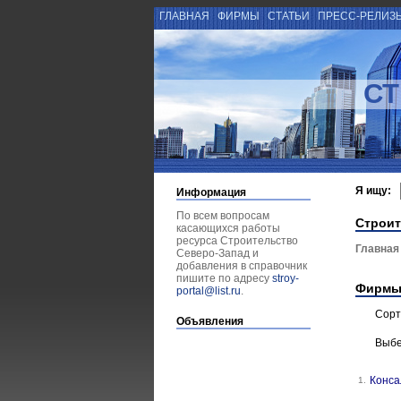
ГЛАВНАЯ
ФИРМЫ
СТАТЬИ
ПРЕСС-РЕЛИЗ
СТ
Я ищу:
Информация
По всем вопросам
Строит
касающихся работы
ресурса Строительство
Главная
Северо-Запад и
добавления в справочник
пишите по адресу
stroy-
Фирмы
portal@list.ru
.
Сорт
Объявления
Выбе
Конса
1.