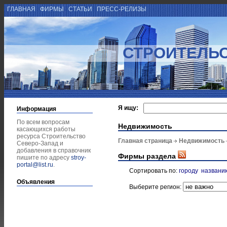
ГЛАВНАЯ
ФИРМЫ
СТАТЬИ
ПРЕСС-РЕЛИЗЫ
СТРОИТЕЛЬС
Я ищу:
Информация
По всем вопросам
Недвижимость
касающихся работы
ресурса Строительство
Главная страница
Недвижимость
Северо-Запад и
добавления в справочник
Фирмы раздела
пишите по адресу
stroy-
portal@list.ru
.
Сортировать по:
городу
названи
Объявления
Выберите регион: