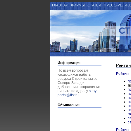
ГЛАВНАЯ
ФИРМЫ
СТАТЬИ
ПРЕСС-РЕЛИЗ
СТ
Информация
Рейтин
По всем вопросам
Рейтинг
касающихся работы
ресурса Строительство
п
Северо-Запад и
п
добавления в справочник
п
пишите по адресу
stroy-
п
portal@list.ru
.
п
п
Объявления
п
п
г
с
с
Рейтинг