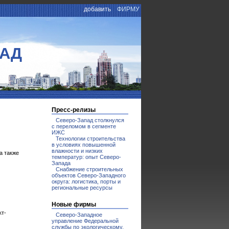
добавить
ФИРМУ
ПАД
Пресс-релизы
Северо-Запад столкнулся
с переломом в сегменте
ИЖС
Технологии строительства
в условиях повышенной
влажности и низких
а также
температур: опыт Северо-
Запада
Снабжение строительных
объектов Северо-Западного
округа: логистика, порты и
региональные ресурсы
Новые фирмы
кт-
Северо-Западное
управление Федеральной
службы по экологическому,