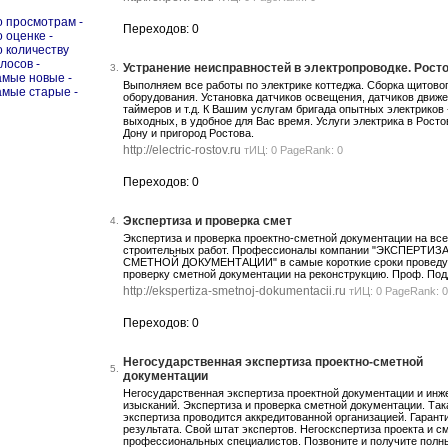
о просмотрам -
Переходов: 0
о оценке -
о количеству
олосов -
Устранение неисправностей в электропроводке. Рост
3.
амые новые -
Выполняем все работы по электрике коттеджа. Сборка щитово
амые старые -
оборудования. Установка датчиков освещения, датчиков движе
таймеров и т.д. К Вашим услугам бригада опытных электриков 
выходных, в удобное для Вас время. Услуги электрика в Росто
Дону и пригород Ростова.
http://electric-rostov.ru
тИЦ: 0 PageRank: 0
Переходов: 0
Экспертиза и проверка смет
4.
Экспертиза и проверка проектно-сметной документации на вс
строительных работ. Профессионалы компании "ЭКСПЕРТИЗ
СМЕТНОЙ ДОКУМЕНТАЦИИ" в самые короткие сроки проведу
проверку сметной документации на реконструкцию. Проф. Под
http://ekspertiza-smetnoj-dokumentacii.ru
тИЦ: 0 PageRank: 0
Переходов: 0
Негосударственная экспертиза проектно-сметной
5.
документации
Негосударственная экспертиза проектной документации и ин
изысканий. Экспертиза и проверка сметной документации. Так
экспертиза проводится аккредитованной организацией. Гарант
результата. Свой штат экспертов. Негоскспертиза проекта и с
профессиональных специалистов. Позвоните и получите полн