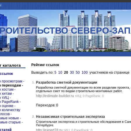
Ы
РОИТЕЛЬСТВО СЕВЕРО-ЗА
г каталога
Рейтинг ссылок
Выводить по:
5
10
20
30
50
100
участников на странице
 ссылок
о просмотрам -
Разработка сметной документации
1.
о переходам -
Разработка сметной документации по всем разделам проекта, 
о хостам -
отдельных смет по видам строительно-монтажных работ.
о хитам -
http://estimate-builder.ru
тИЦ: 0 PageRank: 0
о тИЦ -
о PageRank -
Переходов: 0
о оценке -
о количеству
олосов -
Независимая строительная экспертиза
2.
амые новые -
Строительная экспертиза и строительные обследования в Сан
амые старые -
Петербурге.
 статей
http://expert78.ru
тИЦ: 0 PageRank: 0