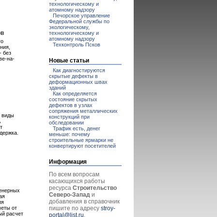
технологическому и
атомному надзору
Печорское управление
Федеральной службы по
экологическому,
ов
технологическому и
атомному надзору
го
Техконтроль Псков
ния,
- без
ве-на-
Новые статьи
Как диагностируются
скрытые дефекты в
деформационных швах
зданий
Как определяется
состояние скрытых
дефектов в узлах
сопряжения металлических
е виды
конструкций при
А
обследовании
т
Трафик есть, денег
держка.
меньше: почему
строительные ярмарки не
конвертируют посетителей
Информация
По всем вопросам
касающихся работы
ресурса
Строительство
женерных
Северо-Запад
и
ая
добавления в справочник
ия
меты от
пишите по адресу
stroy-
ый расчет
portal@list.ru
.