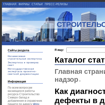
ГЛАВНАЯ
ФИРМЫ
СТАТЬИ
ПРЕСС-РЕЛИЗЫ
СТРОИТЕЛЬС
Я ищу:
Сайты раздела
Независимая
Каталог ста
строительная экспертиза
Экспертиза и проверка
смет
Негосударственная
Главная стран
экспертиза проектно-
сметной документации
надзор
Информация
По всем вопросам
Как диагнос
касающихся работы
ресурса Строительство
Северо-Запад и
дефекты в 
добавления в справочник
пишите по адресу
stroy-