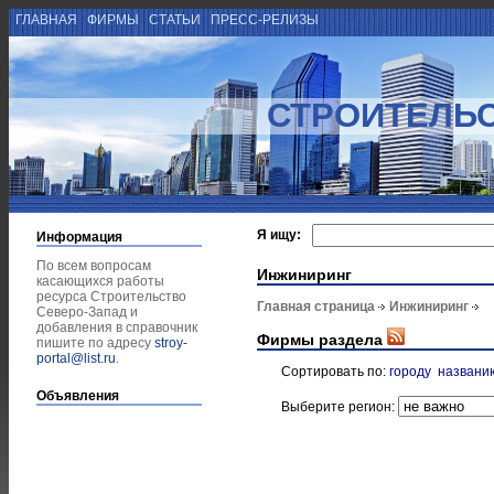
ГЛАВНАЯ
ФИРМЫ
СТАТЬИ
ПРЕСС-РЕЛИЗЫ
СТРОИТЕЛЬС
Я ищу:
Информация
По всем вопросам
Инжиниринг
касающихся работы
ресурса Строительство
Главная страница
Инжиниринг
Северо-Запад и
добавления в справочник
Фирмы раздела
пишите по адресу
stroy-
portal@list.ru
.
Сортировать по:
городу
названи
Объявления
Выберите регион: