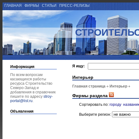
ГЛАВНАЯ
ФИРМЫ
СТАТЬИ
ПРЕСС-РЕЛИЗЫ
СТРОИТЕЛЬС
Я ищу:
Информация
По всем вопросам
Интерьер
касающихся работы
ресурса Строительство
Главная страница
Интерьер
Северо-Запад и
добавления в справочник
Фирмы раздела
пишите по адресу
stroy-
portal@list.ru
.
Сортировать по:
городу
названи
Объявления
Выберите регион: