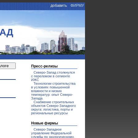
добавить
ФИРМУ
ПАД
Пресс-релизы
Северо-Запад столкнулся
с переломом в сегменте
ИЖС
Технологии строительства
в условиях повышенной
влажности и низких
температур: опыт Северо-
Запада
Снабжение строительных
объектов Северо-Западного
округа: логистика, порты и
региональные ресурсы
Новые фирмы
Северо-Западное
управление Федеральной
службы по экологическому,