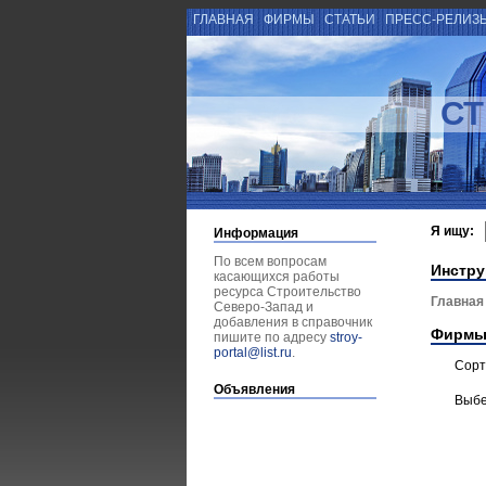
ГЛАВНАЯ
ФИРМЫ
СТАТЬИ
ПРЕСС-РЕЛИЗ
СТ
Я ищу:
Информация
По всем вопросам
Инстру
касающихся работы
ресурса Строительство
Главная
Северо-Запад и
добавления в справочник
Фирмы
пишите по адресу
stroy-
portal@list.ru
.
Сорт
Объявления
Выбе