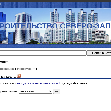
Ы
РОИТЕЛЬСТВО СЕВЕРО-ЗА
мент
 страница
Инструмент
 раздела
ировать по:
городу
названию
цене
e-mail
дате добавления
рите регион: