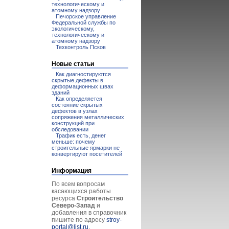
технологическому и
атомному надзору
Печорское управление
Федеральной службы по
экологическому,
технологическому и
атомному надзору
Техконтроль Псков
Новые статьи
Как диагностируются
скрытые дефекты в
деформационных швах
зданий
Как определяется
состояние скрытых
дефектов в узлах
сопряжения металлических
конструкций при
обследовании
Трафик есть, денег
меньше: почему
строительные ярмарки не
конвертируют посетителей
Информация
По всем вопросам
касающихся работы
ресурса
Строительство
Северо-Запад
и
добавления в справочник
пишите по адресу
stroy-
portal@list.ru
.