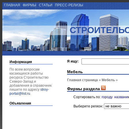
ГЛАВНАЯ
ФИРМЫ
СТАТЬИ
ПРЕСС-РЕЛИЗЫ
СТРОИТЕЛЬС
Я ищу:
Информация
По всем вопросам
Мебель
касающихся работы
ресурса Строительство
Главная страница
Мебель
Северо-Запад и
добавления в справочник
Фирмы раздела
пишите по адресу
stroy-
portal@list.ru
.
Сортировать по:
городу
названи
Объявления
Выберите регион: