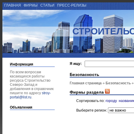
ГЛАВНАЯ
ФИРМЫ
СТАТЬИ
ПРЕСС-РЕЛИЗЫ
СТРОИТЕЛЬС
Я ищу:
Информация
По всем вопросам
Безопасность
касающихся работы
ресурса Строительство
Главная страница
Безопасность
Северо-Запад и
добавления в справочник
Фирмы раздела
пишите по адресу
stroy-
portal@list.ru
.
Сортировать по:
городу
названи
Объявления
Выберите регион: