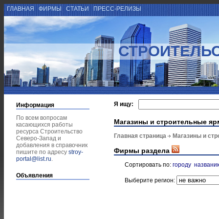
ГЛАВНАЯ
ФИРМЫ
СТАТЬИ
ПРЕСС-РЕЛИЗЫ
СТРОИТЕЛЬС
Я ищу:
Информация
По всем вопросам
Магазины и строительные яр
касающихся работы
ресурса Строительство
Главная страница
Магазины и ст
Северо-Запад и
добавления в справочник
Фирмы раздела
пишите по адресу
stroy-
portal@list.ru
.
Сортировать по:
городу
названи
Объявления
Выберите регион: