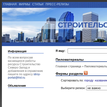
ГЛАВНАЯ
ФИРМЫ
СТАТЬИ
ПРЕСС-РЕЛИЗЫ
СТРОИТЕЛЬС
Я ищу:
Информация
По всем вопросам
Пиломатериалы
касающихся работы
ресурса Строительство
Главная страница
Пиломатериал
Северо-Запад и
добавления в справочник
Фирмы раздела
пишите по адресу
stroy-
portal@list.ru
.
Сортировать по:
городу
названи
Объявления
Выберите регион: