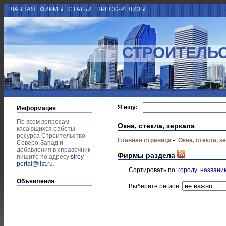
ГЛАВНАЯ
ФИРМЫ
СТАТЬИ
ПРЕСС-РЕЛИЗЫ
СТРОИТЕЛЬС
Я ищу:
Информация
По всем вопросам
Окна, стекла, зеркала
касающихся работы
ресурса Строительство
Главная страница
Окна, стекла, з
Северо-Запад и
добавления в справочник
Фирмы раздела
пишите по адресу
stroy-
portal@list.ru
.
Сортировать по:
городу
названи
Объявления
Выберите регион: